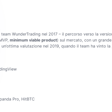
al team WunderTrading nel 2017 – il percorso verso la versi
i MVP,
minimum viable product
) sul mercato, con un grande 
 un‘ottima valutazione nel 2019, quando il team ha vinto la
radingView
itpanda Pro, HitBTC