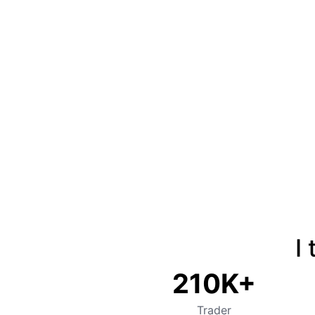
ND
DCA Bot
I
210K+
Trader