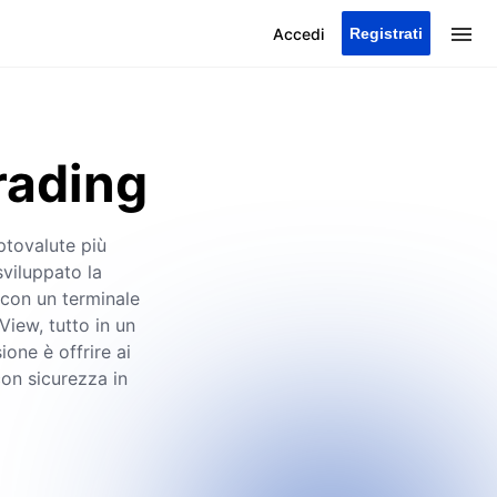
Registrati
Accedi
rading
ptovalute più
sviluppato la
g con un terminale
iew, tutto in un
ione è offrire ai
con sicurezza in