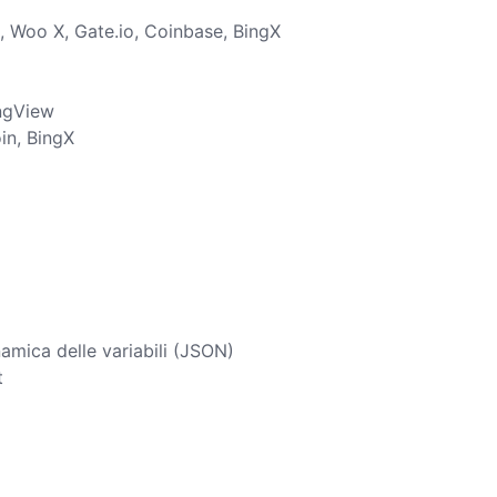
, Woo X, Gate.io, Coinbase, BingX
ngView
in, BingX
amica delle variabili (JSON)
t