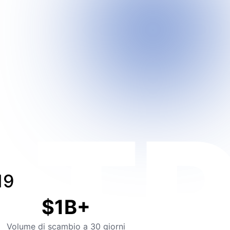
API &
MCP
TR
19
$1B+
Volume di scambio a 30 giorni