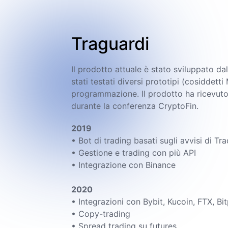
Traguardi
Il prodotto attuale è stato sviluppato d
stati testati diversi prototipi (cosiddett
programmazione. Il prodotto ha ricevuto
durante la conferenza CryptoFin.
2019
• Bot di trading basati sugli avvisi di T
• Gestione e trading con più API
• Integrazione con Binance
Pump
screener
2020
• Integrazioni con Bybit, Kucoin, FTX, B
• Copy-trading
• Spread trading su futures