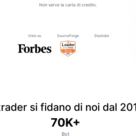
Non serve la carta di credito.
Visto su
SourceForge
Slashdot
ER
 trader si fidano di noi dal 20
70K+
Bot