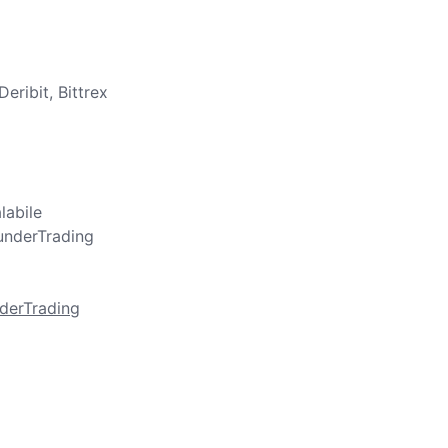
eribit, Bittrex
labile
underTrading
nderTrading