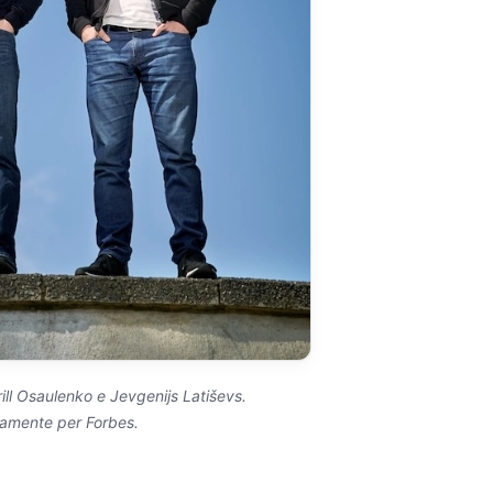
rill Osaulenko
e
Jevgenijs Latiševs
.
vamente per Forbes.