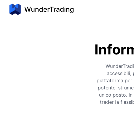
Infor
WunderTradin
accessibili,
piattaforma per a
potente, strume
unico posto. In 
trader la fless