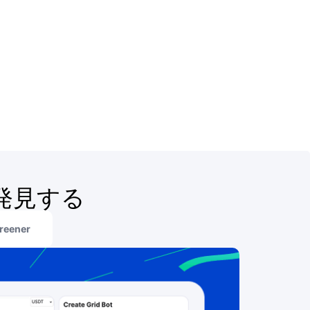
発見する
reener