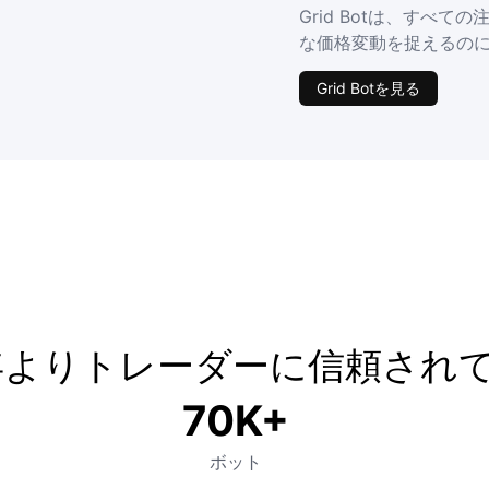
Grid Botは、すべ
な価格変動を捉えるの
Grid Botを見る
ER
9年よりトレーダーに信頼され
70K+
ボット