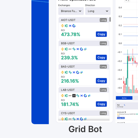
Pump
screener
Grid Bot