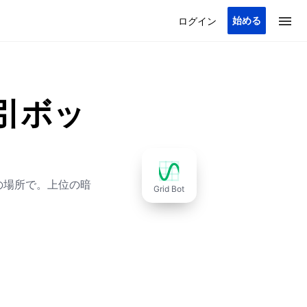
始める
ログイン
引ボッ
の場所で。上位の暗
Grid Bot