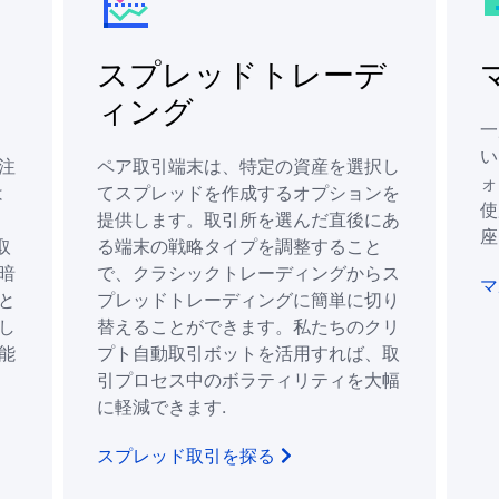
ィ
スプレッドトレーデ
ィング
一
い
注
ペア取引端末は、特定の資産を選択し
ォ
は
てスプレッドを作成するオプションを
使
提供します。取引所を選んだ直後にあ
座
取
る端末の戦略タイプを調整すること
暗
で、クラシックトレーディングからス
マ
と
プレッドトレーディングに簡単に切り
し
替えることができます。私たちのクリ
能
プト自動取引ボットを活用すれば、取
引プロセス中のボラティリティを大幅
に軽減できます.
スプレッド取引を探る