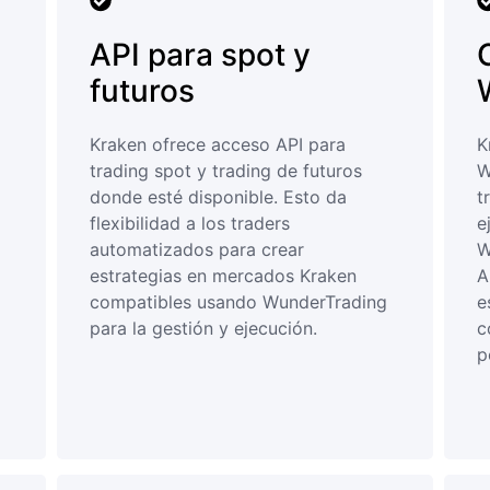
API para spot y
futuros
Kraken ofrece acceso API para
K
trading spot y trading de futuros
W
donde esté disponible. Esto da
t
flexibilidad a los traders
e
automatizados para crear
W
estrategias en mercados Kraken
A
compatibles usando WunderTrading
e
para la gestión y ejecución.
c
p