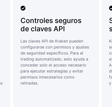
Controles seguros
de claves API
Las claves API de Kraken pueden
K
configurarse con permisos y ajustes
s
de seguridad específicos. Para el
c
trading automatizado, esto ayuda a
a
conceder solo el acceso necesario
A
para ejecutar estrategias y evitar
d
permisos innecesarios como
f
as
retiradas.
y