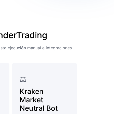
nderTrading
asta ejecución manual e integraciones
⚖️
Kraken
Market
Neutral Bot