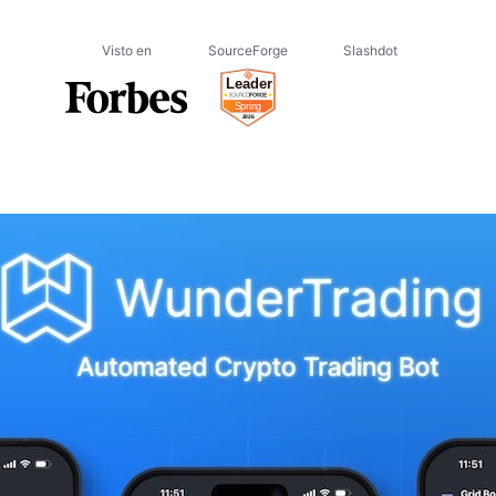
Visto en
SourceForge
Slashdot