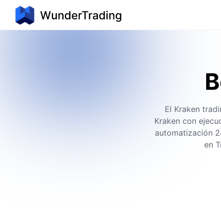
B
El Kraken trad
Kraken con ejecuc
automatización 24
en T