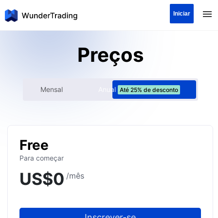
Iniciar
Preços
Anual
Mensal
Até 25% de desconto
Free
Para começar
US$
0
/mês
Inscrever-se