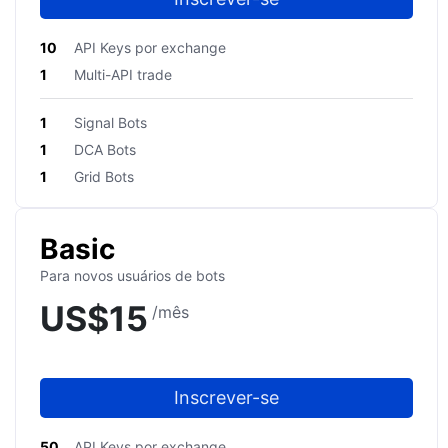
10
API Keys por exchange
1
Multi-API trade
1
Signal Bots
1
DCA Bots
1
Grid Bots
Basic
Para novos usuários de bots
US$
15
/mês
Inscrever-se
50
API Keys por exchange