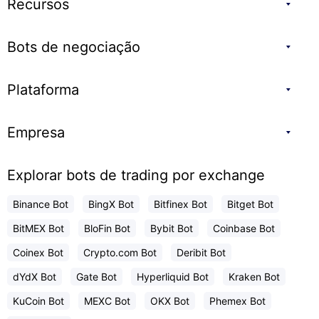
Recursos
Bots de negociação
Plataforma
Empresa
Explorar bots de trading por exchange
Binance Bot
BingX Bot
Bitfinex Bot
Bitget Bot
BitMEX Bot
BloFin Bot
Bybit Bot
Coinbase Bot
Coinex Bot
Crypto.com Bot
Deribit Bot
dYdX Bot
Gate Bot
Hyperliquid Bot
Kraken Bot
KuCoin Bot
MEXC Bot
OKX Bot
Phemex Bot