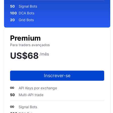
50
Signal Bots
100
DCA Bots
20
Grid Bots
Premium
Para traders avançados
US$
68
/mês
Inscrever-se
API Keys por exchange
50
Multi-API trade
Signal Bots