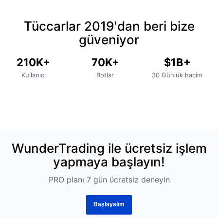
ND
stratejileri demo veya paper trading ile test edin
ve gerçek fon kullanmadan önce net risk
Tüccarlar 2019'dan beri bize
kontrolleri uygulayın.
güveniyor
210K+
70K+
$1B+
Kullanıcı
Botlar
30 Günlük hacim
WunderTrading ile ücretsiz işlem
yapmaya başlayın!
PRO planı 7 gün ücretsiz deneyin
Başlayalım