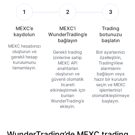
1
2
3
MEXC’e
MEXC’i
Trading
kaydolun
WunderTrading’e
botunuzu
bağlayın
başlatın
MEXC hesabınızı
oluşturun ve
Gerekli trading
Bot ayarlarınızı
gerekli hesap
izinlerine sahip
özelleştirin,
kurulumunu
MEXC API
TradingView
tamamlayın.
anahtarları
alarmlarını
oluşturun ve
bağlayın veya
güvenli otomatik
hazır bir kurulum
ticareti
seçin ve MEXC
etkinleştirmek için
işlemlerinizi
bunları
otomatikleştirmeye
WunderTrading’e
başlayın.
ekleyin.
WunderTrading’de MEXC trading