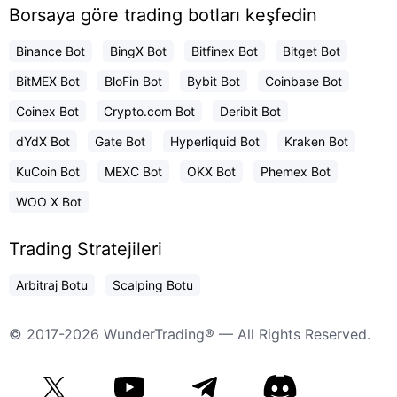
Borsaya göre trading botları keşfedin
Binance Bot
BingX Bot
Bitfinex Bot
Bitget Bot
BitMEX Bot
BloFin Bot
Bybit Bot
Coinbase Bot
Coinex Bot
Crypto.com Bot
Deribit Bot
dYdX Bot
Gate Bot
Hyperliquid Bot
Kraken Bot
KuCoin Bot
MEXC Bot
OKX Bot
Phemex Bot
WOO X Bot
Trading Stratejileri
Arbitraj Botu
Scalping Botu
© 2017-2026 WunderTrading® — All Rights Reserved.