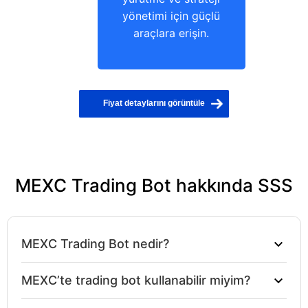
yönetimi için güçlü
araçlara erişin.
Fiyat detaylarını görüntüle
MEXC Trading Bot hakkında SSS
MEXC Trading Bot nedir?
MEXC Trading Bot, trader’ların her emri manuel
MEXC’te trading bot kullanabilir miyim?
girmek yerine MEXC stratejilerini otomatik olarak
yürütmesine yardımcı olan bir otomasyon aracıdır.
Evet, MEXC API tabanlı tradingi destekler. API