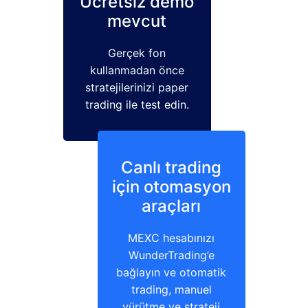
Ücretsiz demo
mevcut
Gerçek fon
kullanmadan önce
stratejilerinizi paper
trading ile test edin.
Canlı trading
için otomasyon
araçları
MEXC hesabınızı
WunderTrading’e
bağlayın ve otomatik
trading, manuel
yürütme ve strateji