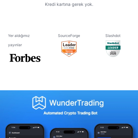
Kredi kartına gerek yok.
Yer aldığımız
SourceForge
Slashdot
yayınlar