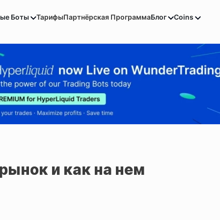
вые Боты
Тарифы
Партнёрская Программа
Блог
Coins
рынок и как на нем