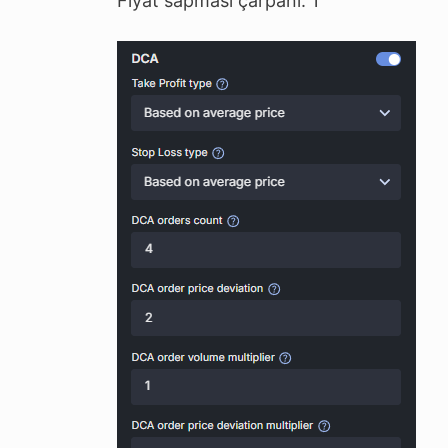
Fiyat sapması çarpanı: 1