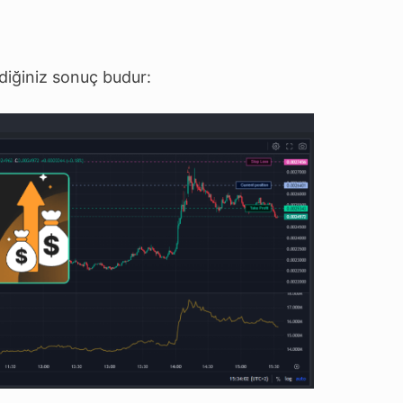
diğiniz sonuç budur: