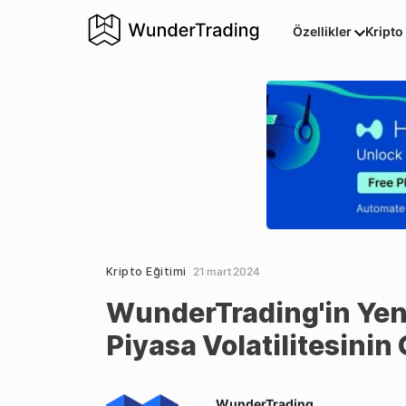
Özellikler
Kripto
Kripto Eğitimi
21 mart 2024
WunderTrading'in Yeni 
Piyasa Volatilitesini
WunderTrading