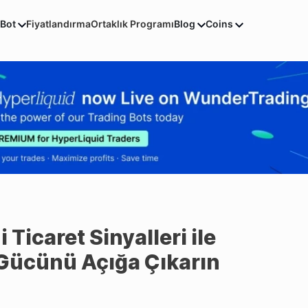
 Bot
Fiyatlandırma
Ortaklık Programı
Blog
Coins
Ticaret Sinyalleri ile
n Gücünü Açığa Çıkarın