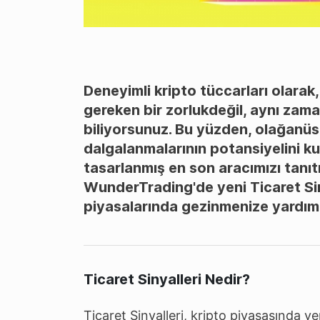
Deneyimli kripto tüccarları olarak,
gereken bir zorlukdeğil, aynı zam
biliyorsunuz. Bu yüzden, olağanüst
dalgalanmalarının potansiyelini k
tasarlanmış en son aracımızı tan
WunderTrading'de yeni Ticaret Sinya
piyasalarında gezinmenize yardımcı 
Ticaret Sinyalleri Nedir?
Ticaret Sinyalleri, kripto piyasasında ye